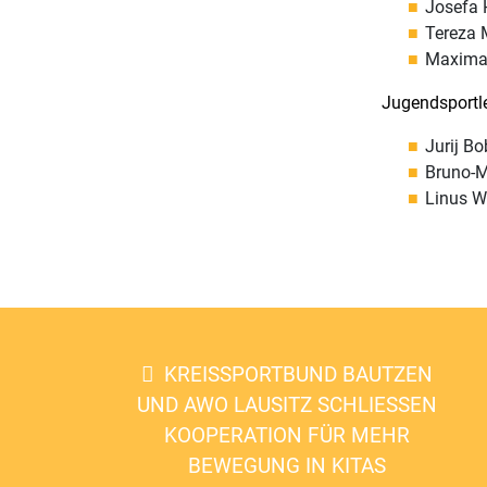
Josefa 
Tereza M
Maxima 
Jugendsportl
Jurij Bo
Bruno-M
Linus W
KREISSPORTBUND BAUTZEN
UND AWO LAUSITZ SCHLIESSEN K
OOPERATION FÜR MEHR B
EWEGUNG IN KITAS