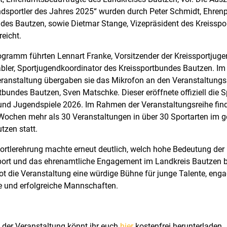
ndsportler des Jahres 2025“ wurden durch Peter Schmidt, Ehren
des Bautzen, sowie Dietmar Stange, Vizepräsident des Kreissp
reicht.
gramm führten Lennart Franke, Vorsitzender der Kreissportjuge
bler, Sportjugendkoordinator des Kreissportbundes Bautzen. I
ranstaltung übergaben sie das Mikrofon an den Veranstaltungs
tbundes Bautzen, Sven Matschke. Dieser eröffnete offiziell die 
 und Jugendspiele 2026. Im Rahmen der Veranstaltungsreihe fin
chen mehr als 30 Veranstaltungen in über 30 Sportarten im 
tzen statt.
rtlerehrung machte erneut deutlich, welch hohe Bedeutung der
rt und das ehrenamtliche Engagement im Landkreis Bautzen b
bot die Veranstaltung eine würdige Bühne für junge Talente, enga
e und erfolgreiche Mannschaften.
 der Veranstaltung könnt ihr euch
hier
kostenfrei herunterladen.