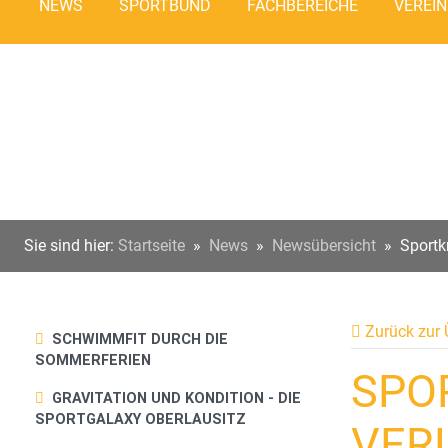
NEWS
SPORTBUND
FACHBEREICHE
VEREIN
Sie sind hier:
Startseite
»
News
»
Newsübersicht
»
Sportk
Zurück zur 
SCHWIMMFIT DURCH DIE
SOMMERFERIEN
SPO
GRAVITATION UND KONDITION - DIE
SPORTGALAXY OBERLAUSITZ
VER