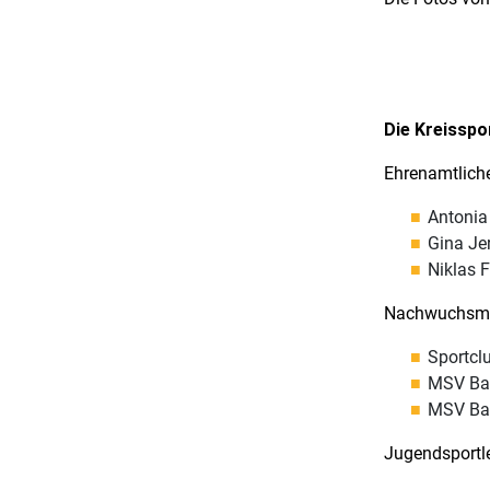
Die Kreisspo
Ehrenamtlich
Antonia
Gina Je
Niklas 
Nachwuchsma
Sportcl
MSV Bau
MSV Bau
Jugendsportl