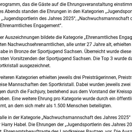
rogramm, das die Gäste auf die Ehrungsveranstaltung einstimm
es Abends standen die Ehrungen in den Kategorien „Jugendsport
, „Jugendsportlerin des Jahres 2025“, „Nachwuchsmannschaft 
„Ehrenamtliches Engagement“.
er Auszeichnungen bildete die Kategorie „Ehrenamtliches Engag
ten Nachwuchsehrenamtlichen, alle unter 27 Jahre alt, erhielten
be in Bronze der Sportjugend Sachsen. Überreicht wurde diese
rsten Vorsitzenden der Sportjugend Sachsen. Die Top 3 wurde 
rtkristall ausgezeichnet.
iteren Kategorien erhielten jeweils drei Preisträgerinnen, Preist
se Mannschaften den Sportkristall. Dabei wurden jeweils zwei
en durch die Fachjury, bestehend aus dem Vorstand der Kreissp
eben. Eine weitere Ehrung pro Kategorie wurde durch ein öffentl
mt, an dem sich mehr als 1.500 Menschen beteiligten.
talle in der Kategorie „Nachwuchsmannschaft des Jahres 2025“
 Harry Habel. Die Ehrungen der „Jugendsportlerin des Jahres 
t, Ehrenamtsbeauftragte des Landkreises Bautzen, vor. Die Au