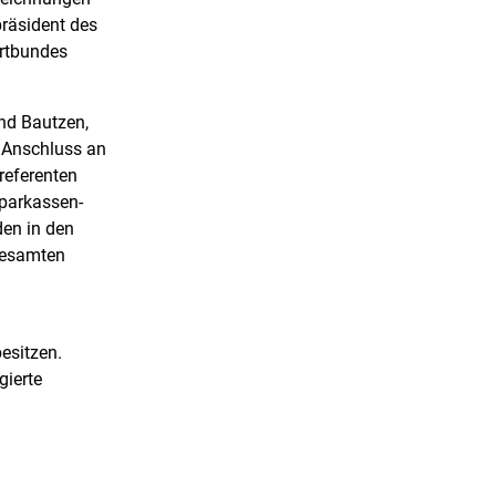
präsident des
ortbundes
nd Bautzen,
m Anschluss an
referenten
Sparkassen-
den in den
gesamten
esitzen.
gierte