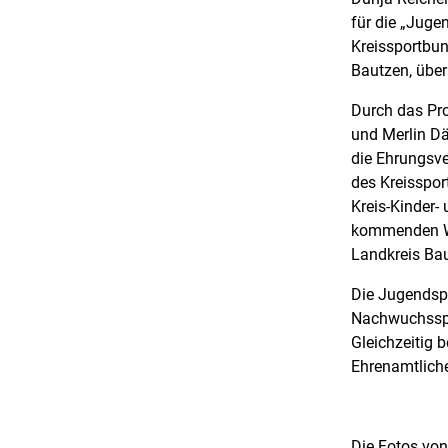
für die „Juge
Kreissportbun
Bautzen, über
Durch das Pro
und Merlin Dä
die Ehrungsve
des Kreisspor
Kreis-Kinder-
kommenden Wo
Landkreis Bau
Die Jugendspo
Nachwuchsspo
Gleichzeitig 
Ehrenamtlich
Die Fotos von