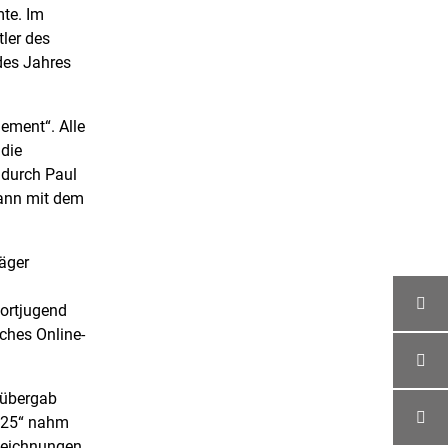
te. Im
ler des
des Jahres
ement“. Alle
 die
 durch Paul
dann mit dem
räger
ortjugend
iches Online-
 übergab
2025“ nahm
szeichnungen