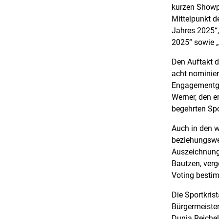
kurzen Showp
Mittelpunkt d
Jahres 2025“
2025“ sowie 
Den Auftakt d
acht nominier
Engagementga
Werner, den e
begehrten Spo
Auch in den we
beziehungswei
Auszeichnung
Bautzen, verg
Voting bestim
Die Sportkris
Bürgermeister
Dunja Reichel