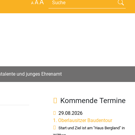
A
A
A
×
hstalente und junges Ehrenamt
Kommende Termine
29.08.2026
1. Oberlausitzer Baudentour
Start und Ziel ist am "Haus Bergland" in