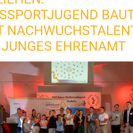
ISSPORTJUGEND BAU
T NACHWUCHSTALEN
 JUNGES EHRENAMT