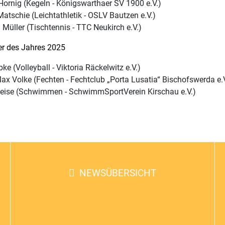
Hornig (Kegeln - Königswarthaer SV 1900 e.V.)
atschie (Leichtathletik - OSLV Bautzen e.V.)
Müller (Tischtennis - TTC Neukirch e.V.)
er des Jahres 2025
bke (Volleyball - Viktoria Räckelwitz e.V.)
ax Volke (Fechten - Fechtclub „Porta Lusatia“ Bischofswerda e.V
eise (Schwimmen - SchwimmSportVerein Kirschau e.V.)
NEWSÜBERSICHT